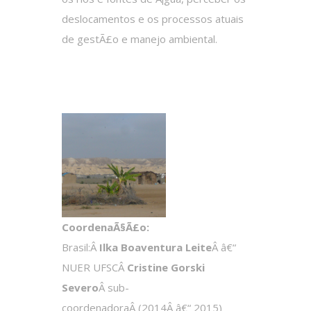
deslocamentos e os processos atuais
de gestÃ£o e manejo ambiental.
CoordenaÃ§Ã£o:
Brasil:Â
Ilka Boaventura Leite
Â â€“
NUER UFSCÂ
Cristine Gorski
Severo
Â sub-
coordenadoraÂ (2014Â â€“ 2015)