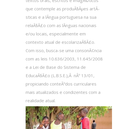
textos orais, escritos e imagÃ©ticos
que contemple as produÃ§Ãµes artÃ­
sticas e a lÃ­ngua portuguesa na sua
relaÃ§Ã£o com as lÃ­nguas nacionais
e/ou locais, especialmente em
contexto atual de escolarizaÃ§Ã£o.
Com isso, busca-se uma consonÃ¢ncia
com as leis 10.636/2003, 11.645/2008
e a Lei de Base do Sistema de
EducaÃ§Ã£o (L.B.S.E.),Â nÂº 13/01,
propiciando conteÃºdos curriculares
mais atualizados e condizentes com a
realidade atual.