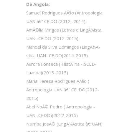
De Angola:
Samuel Rodrigues AÃ§o (Antropologia
UAN â€“ CE.DO (2012- 2014)
AmÃ©lia Mingas (Letras e LingÃ¼ista,
UAN- CE.DO (2012-2015)
Manoel da Silva Domingos (LingÃ¼Ã­
stica UAN- CE.DO(2014-2015)
Aurora Fonseca ( HistÃ³ria -ISCED-
Luanda)(2013-2015)
Maria Teresa Rodrigues AÃ§o (
Antropologia UAN â€“ CE. DO(2012-
2015)
Abel NoÃ© Pedro ( Antropologia -
UAN- CEDO)(2012-2015)
Nsimba JosÃ© (LingÃ¼Ã­stica â€“UAN)