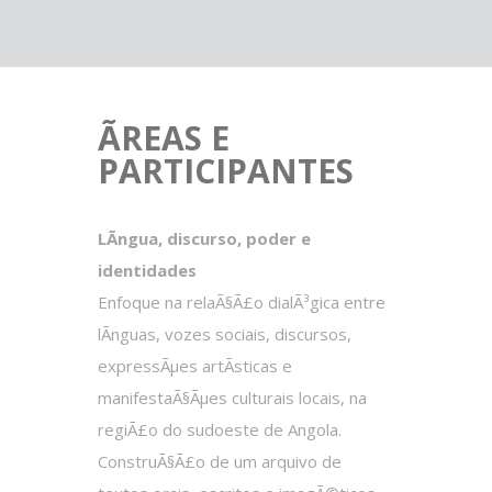
ÃREAS E
PARTICIPANTES
LÃ­ngua, discurso, poder e
identidades
Enfoque na relaÃ§Ã£o dialÃ³gica entre
lÃ­nguas, vozes sociais, discursos,
expressÃµes artÃ­sticas e
manifestaÃ§Ãµes culturais locais, na
regiÃ£o do sudoeste de Angola.
ConstruÃ§Ã£o de um arquivo de