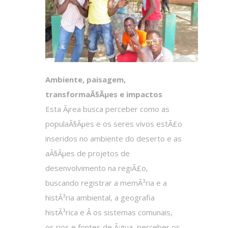
Ambiente, paisagem,
transformaÃ§Ãµes e impactos
Esta Ã¡rea busca perceber como as
populaÃ§Ãµes e os seres vivos estÃ£o
inseridos no ambiente do deserto e as
aÃ§Ãµes de projetos de
desenvolvimento na regiÃ£o,
buscando registrar a memÃ³ria e a
histÃ³ria ambiental, a geografia
histÃ³rica e Â os sistemas comunais,
os rios e fontes de Ã¡gua, perceber os