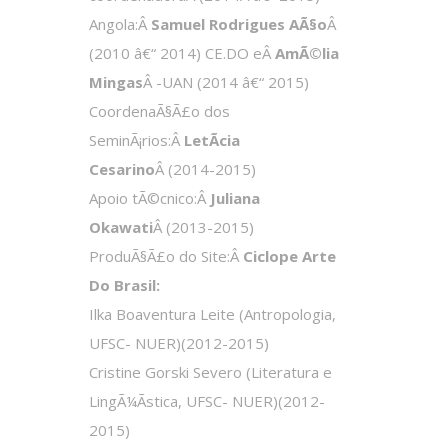
Angola:Â
Samuel Rodrigues AÃ§o
Â
(2010 â€“ 2014) CE.DO eÂ
AmÃ©lia
Mingas
Â -UAN (2014 â€“ 2015)
CoordenaÃ§Ã£o dos
SeminÃ¡rios:Â
LetÃ­cia
Cesarino
Â (2014-2015)
Apoio tÃ©cnico:Â
Juliana
Okawati
Â (2013-2015)
ProduÃ§Ã£o do Site:Â
Ciclope Arte
Do Brasil:
Ilka Boaventura Leite (Antropologia,
UFSC- NUER)(2012-2015)
Cristine Gorski Severo (Literatura e
LingÃ¼Ã­stica, UFSC- NUER)(2012-
2015)